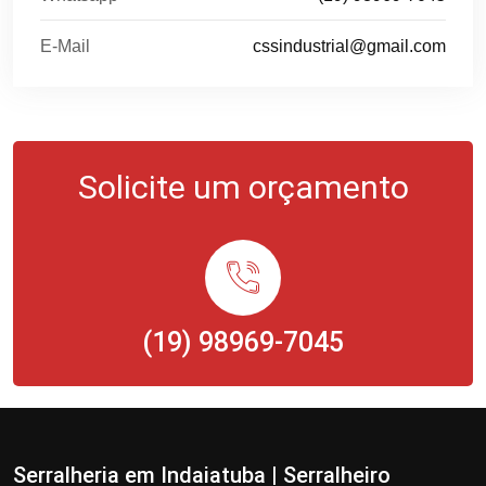
E-Mail
cssindustrial@gmail.com
Solicite um orçamento
(19) 98969-7045
Serralheria em Indaiatuba | Serralheiro