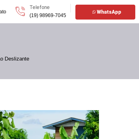
Telefone
OK
ato
WhatsApp
(19) 98969-7045
ão Deslizante