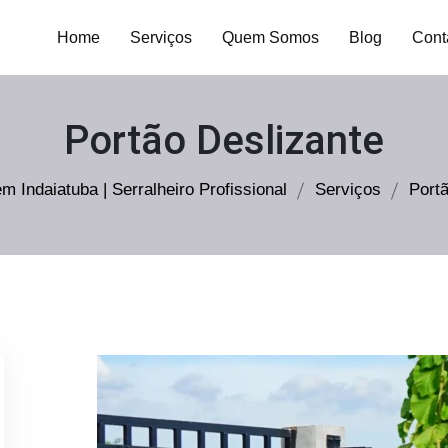
AIATUBA SERRALHEIRO PROFISSIONAL
privacidade, saiba mais
clicando aqui
.
Home
Serviços
Quem Somos
Blog
Cont
Portão Deslizante
em Indaiatuba | Serralheiro Profissional
Serviços
Port