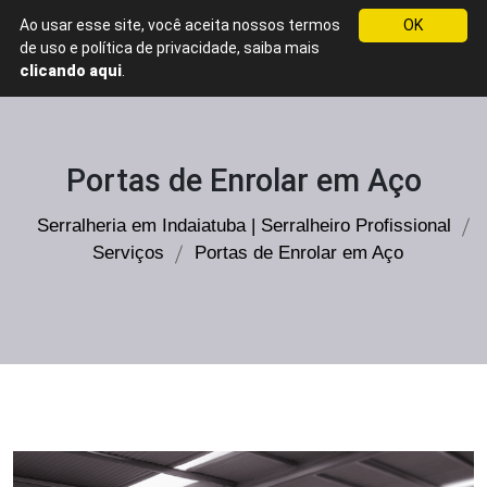
Ao usar esse site, você aceita nossos termos
OK
WhatsApp
de uso e política de privacidade, saiba mais
Serralheria
clicando aqui
.
em
Indaiatuba
Serralheiro
Portas de Enrolar em Aço
Profissional
Serralheria em Indaiatuba | Serralheiro Profissional
Serviços
Portas de Enrolar em Aço